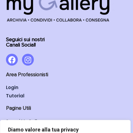
Seguici sui nostri
Canali Social!
Area Professionisti
Login
Tutorial
Pagine Utili
Scopri My Gallery
Cloud per fotografi
Diamo valore alla tua privacy