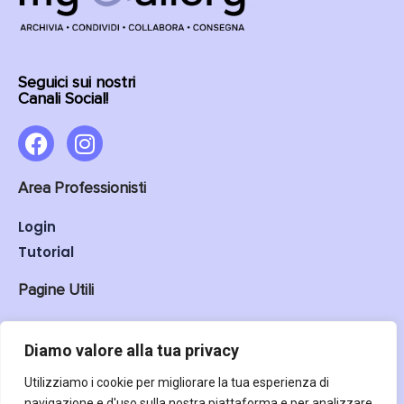
Seguici sui nostri
Canali Social!
Area Professionisti
Login
Tutorial
Pagine Utili
Scopri My Gallery
Cloud per fotografi
Diamo valore alla tua privacy
Prezzi
Utilizziamo i cookie per migliorare la tua esperienza di
FAQ
navigazione e d'uso sulla nostra piattaforma e per analizzare